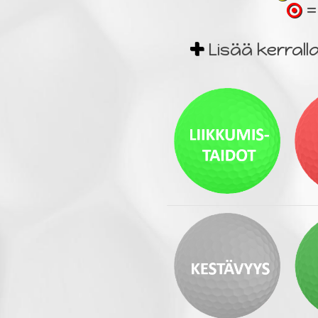
=
Lisää kerral